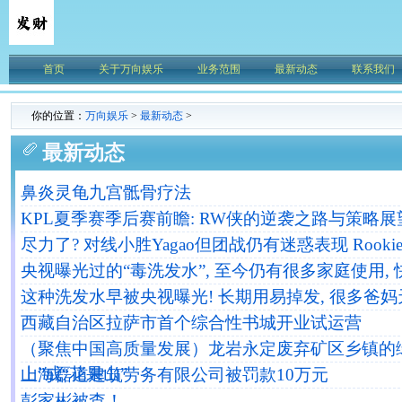
首页
关于万向娱乐
业务范围
最新动态
联系我们
你的位置：
万向娱乐
>
最新动态
>
最新动态
鼻炎灵龟九宫骶骨疗法
KPL夏季赛季后赛前瞻: RW侠的逆袭之路与策略展
尽力了? 对线小胜Yagao但团战仍有迷惑表现 Rookie五
央视曝光过的“毒洗发水”, 至今仍有很多家庭使用,
这种洗发水早被央视曝光! 长期用易掉发, 很多爸
西藏自治区拉萨市首个综合性书城开业试运营
（聚焦中国高质量发展）龙岩永定废弃矿区乡镇的绿
山”成“花果山”
上海磊道建筑劳务有限公司被罚款10万元
彭家彬被查！