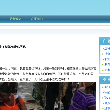
围
最新动态
联系我们
友：就算免费也不吃
这种
天
神奇
秘!
非
友
罗
相一出，网友：就算免费也不吃，只要一说到非洲，相信很多人都会想到它
彭
饱受饥饿的折磨，每年都有很多人白白饿死。不过就是这样一个贫穷的国
奇怪，当地人一直饿肚子，为什么还是不喜欢吃海鲜？
4月
我
整5
TA
鼻
过不