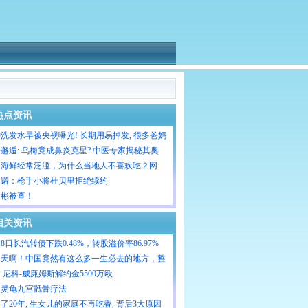
热点资讯
洗发水早被央视曝光! 长期用易掉发, 很多爸妈
天让娃用
邂逅: 乌梅竟成鼻炎克星? 中医专家揭秘其奥
洲海鲜经常泛滥，为什么当地人不喜欢吃？网
：就算免费也不吃
马诺：枪手小将杜贝里拒绝续约
家彬被查！
相关资讯
18日长汽转债下跌0.48%，转股溢价率86.97%
的天啊！中国竟然有这么多一生必去的地方，整
0个
：尼科-威廉姆斯解约金5500万欧
炎灵龟九宫骶骨疗法
了20年, 生女儿的家庭不再吃香, 背后3大原因