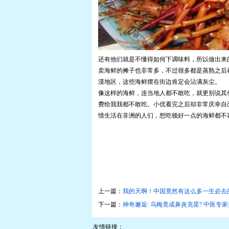
还有他们就是不懂得如何下调味料，所以做出来
卖海鲜的摊子也非常多，不过很多都是蒸熟之后
漠地区，这些海鲜摆在街边肯定会沾满灰尘。
像这样的海鲜，连当地人都不敢吃，就更别说其
费给我我都不敢吃。小优看完之后却非常庆幸自
情生活在非洲的人们，想吃顿好一点的海鲜都不
上一篇：
我的天啊！中国竟然有这么多一生必去的
下一篇：
神奇邂逅: 乌梅竟成鼻炎克星? 中医专家
友情链接：