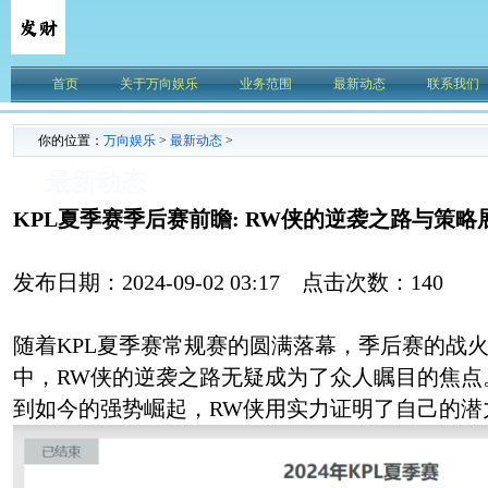
首页
关于万向娱乐
业务范围
最新动态
联系我们
你的位置：
万向娱乐
>
最新动态
>
最新动态
KPL夏季赛季后赛前瞻: RW侠的逆袭之路与策略
发布日期：2024-09-02 03:17 点击次数：140
随着KPL夏季赛常规赛的圆满落幕，季后赛的战
中，RW侠的逆袭之路无疑成为了众人瞩目的焦点
到如今的强势崛起，RW侠用实力证明了自己的潜