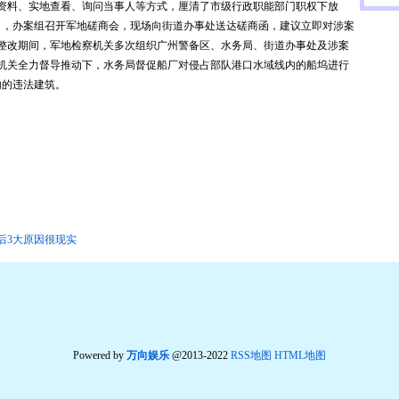
阅历史资料、实地查看、询问当事人等方式，厘清了市级行政职能部门职权下放
月，办案组召开军地磋商会，现场向街道办事处送达磋商函，建议立即对涉案
整改期间，军地检察机关多次组织广州警备区、水务局、街道办事处及涉案
机关全力督导推动下，水务局督促船厂对侵占部队港口水域线内的船坞进行
内的违法建筑。
背后3大原因很现实
Powered by
万向娱乐
@2013-2022
RSS地图
HTML地图