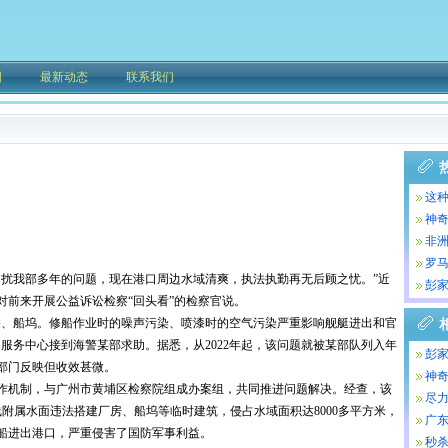
围
最新动态
联系我们
这种
天
神奇
秘!
非
友
罗
困扰我部多年的问题，现在港口周边水域清爽，执法执勤再无后顾之忧。”近
彭
对前来开展公益诉讼检察“回头看”的检察官说。
桥、船坞。修船作业时的噪声污染、喷漆时的空气污染严重影响舰艇进出和官
9检察服务中心接到海警某部求助。据悉，从2022年起，该问题就被某部队列入年
彭
部门反映但收效甚微。
神奇
作机制，与广州市黄埔区检察院组成办案组，共同推进问题解决。经查，该
秘!
尽力
线附属水面违法搭建厂房、船坞等临时建筑，侵占水域面积达8000多平方米，
五局
广
船进出港口，严重侵害了国防军事利益。
秒