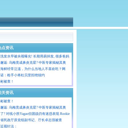
热点资讯
洗发水早被央视曝光! 长期用易掉发, 很多爸妈
天让娃用
邂逅: 乌梅竟成鼻炎克星? 中医专家揭秘其奥
洲海鲜经常泛滥，为什么当地人不喜欢吃？网
：就算免费也不吃
马诺：枪手小将杜贝里拒绝续约
家彬被查！
相关资讯
家彬被查！
邂逅: 乌梅竟成鼻炎克星? 中医专家揭秘其奥
了? 对线小胜Yagao但团战仍有迷惑表现 Rookie
战绩25-13-
东省民政厅原党组副书记、厅长卓志强被查
杀近视针法：