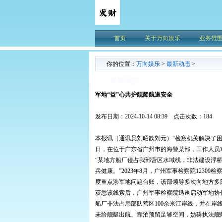
首页
关于万向娱乐
业务范
你的位置：
万向娱乐
>
最新动态
>
最新动态
军地“益”心共护舰船航道安全
发布日期：2024-10-14 08:39 点击次数：184
本报讯（通讯员刘昭歆刘元）“检察机关解决了
日，在位于广东省广州市的海警某部，工作人员
“某地方船厂侵占我部营区水域线，非法建设浮
兵健康。”2023年8月，广州军事检察院1230
度重点涉军地问题台账，该部领导多次向地方多
获悉该线索后，广州军事检察院迅速启动军地协
船厂非法占用部队营区100余米江岸线，并在岸
未给舰艇出航、靠泊预留足够空间，妨碍执法舰