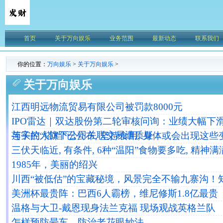
首页
关于万向娱乐
业务范围
最新动态
联系我们
你的位置：
万向娱乐
>
关于万向娱乐
>
关于万向娱乐
江西明远物流贸易有限公司被罚款8000元
IPO雷达｜双达股份第二轮审核问询：业绩大幅下
与实控人旗下公司关联交易遭质疑
莲子的“搭档”已公布, 坚持食用, 身体或会出现这些
三伏天临近, 有条件, 6种“温阳”食物要多吃, 精神
1985年，美丽的绍兴
川西“被低估”的宝藏秘境，风景完全不输九寨沟！
美洲杯最贵阵：巴西6人霸榜，维尼修斯1.8亿最贵
温格与大卫-戴恩现身法兰克福 现场观战英格兰队
怎样预防晕车，防治老花眼妙法