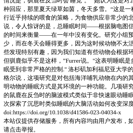
情况是，驯鹿在反刍时会'睡觉’。” 她认为这是
种回应，那里夏天绿草如茵，冬天多雪。“这是一
行近乎持续的喂食的策略，为食物供应非常少的北极冬季
说，令人惊讶的是，总睡眠时间——根据脑电图
的时间来衡量——在一年中没有变化。研究小组
少，而在冬天会睡得更多，因为这时候动物不太活
些发现特别有趣，因为我们知道有些动物会根据
但驯鹿似乎不是这样，”Furrer说。"这表明睡
眠受到非常严格的控制." 洛杉矶加利福尼亚大学
格尔说，这项研究是对包括海洋哺乳动物在内的
明动物的睡眠方式是其环境的一种功能。几项研
的鼠鹿在反刍时的脑波模式类似于非快速眼动睡
次探索了沉思时类似睡眠的大脑活动如何改变深
doi:https://doi.org/10.1038/d41586-023-04034-x
本站仅提供存储服务，所有内容均由用户发布，
请点击举报。