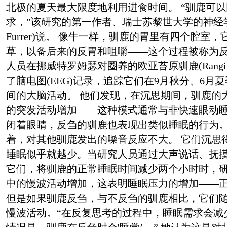
北极的夏天最大限度地利用进食时间。 “驯鹿可
求，”该研究的第一作者、瑞士苏黎世大学的神经学家梅
Furrer)说。 像牛一样，驯鹿的胃里有四个腔室
草，以备后来的反胃和咀嚼——这个过程被称为反
人员在挪威特罗姆瑟对圈养的欧亚苔原驯鹿(Rangifer tar
了脑电图(EEG)记录，追踪它们在9月秋分、6月
间的大脑活动。 他们发现，在沉思期间，驯鹿的
的突发活动增加——这种模式通常与非快速眼动
闭着眼睛，反刍的驯鹿也表现出类似睡眠的行为
着，对其他驯鹿发出的噪音反应不大。 它们沉思
睡眠似乎就越少。当研究人员通过大声说话、抚
它们，将驯鹿的正常睡眠时间减少两个小时时，
中的慢波活动增加，这表明睡眠压力的增加——
但是如果驯鹿反刍，与不反刍的驯鹿相比，它们
慢波活动。“在反复思考的过程中，睡眠需求会减少。F