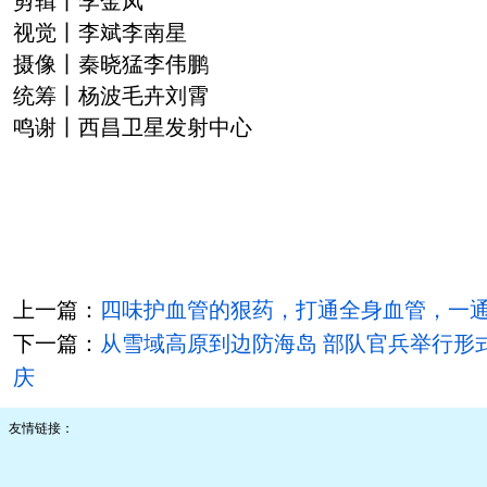
剪辑丨李金凤
视觉丨李斌李南星
摄像丨秦晓猛李伟鹏
统筹丨杨波毛卉刘霄
鸣谢丨西昌卫星发射中心
上一篇：
四味护血管的狠药，打通全身血管，一通
下一篇：
从雪域高原到边防海岛 部队官兵举行形
庆
友情链接：